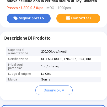
nuova peluche con la verifica sicura di Toy Children
Toy BSCI dei bambini della scatola di compressione
Prezzo：USD3.0-5.0/pc
MOQ：1000pcs
Miglior prezzo
Contattaci
Descrizione Di Prodotto
Capacità di
200,000pcs/month
alimentazione
Certificazione
CE, EMC, ROHS, EN62115, BSCI, etc
Imballaggi
1pc/polybag
particolari
Luogo di origine
La Cina
Marca
Sonny
Osservi più