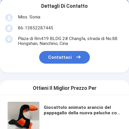
Dettagli Di Contatto
Miss. Sonia
86-13852287445
Plaza di Rm419 BLDG 2# Changfa, strada di No.88
Hongshan, Nanchino, Cina
Contattaci
Ottieni Il Miglior Prezzo Per
Giocattolo animato arancio del
pappagallo della nuova peluche con
la verifica sicura di Toy Children Toy
BSCI dei bambini della scatola di