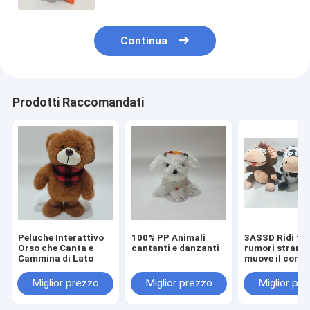
compressione
Continua
Prodotti Raccomandati
Peluche Interattivo
100% PP Animali
3ASSD Ridi for
Orso che Canta e
cantanti e danzanti
rumori strani 
Cammina di Lato
muove il corpo
Stuffed anima
pazzo Plush
Miglior prezzo
Miglior prezzo
Miglior pr
giocattolo gio
divertenti