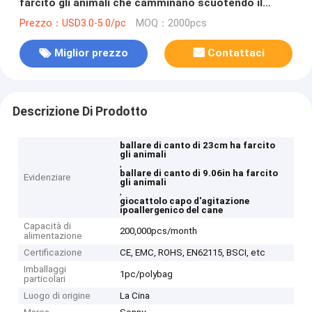
farcito gli animali che camminano scuotendo il
giocattolo capo del cane
Prezzo：USD3.0-5.0/pc
MOQ：2000pcs
Miglior prezzo
Contattaci
Descrizione Di Prodotto
ballare di canto di 23cm ha farcito
gli animali
,
ballare di canto di 9.06in ha farcito
Evidenziare
gli animali
,
giocattolo capo d'agitazione
ipoallergenico del cane
Capacità di
200,000pcs/month
alimentazione
Certificazione
CE, EMC, ROHS, EN62115, BSCI, etc
Imballaggi
1pc/polybag
particolari
Luogo di origine
La Cina