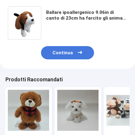
Ballare ipoallergenico 9.06in di
canto di 23cm ha farcito gli animali
che camminano scuotendo il
giocattolo capo del cane
Continua
Prodotti Raccomandati