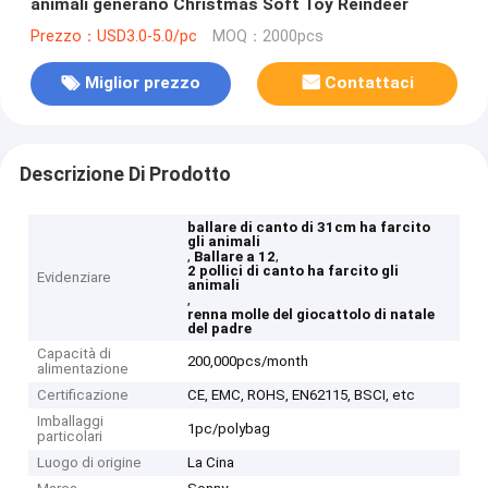
animali generano Christmas Soft Toy Reindeer
Prezzo：USD3.0-5.0/pc
MOQ：2000pcs
Miglior prezzo
Contattaci
Descrizione Di Prodotto
ballare di canto di 31cm ha farcito
gli animali
,
,
Ballare a 12
2 pollici di canto ha farcito gli
Evidenziare
animali
,
renna molle del giocattolo di natale
del padre
Capacità di
200,000pcs/month
alimentazione
Certificazione
CE, EMC, ROHS, EN62115, BSCI, etc
Imballaggi
1pc/polybag
particolari
Luogo di origine
La Cina