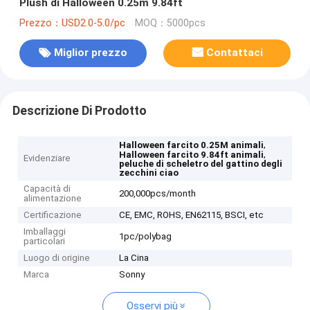
Plush di Halloween 0.25m 9.84ft
Prezzo：USD2.0-5.0/pc
MOQ：5000pcs
Miglior prezzo
Contattaci
Descrizione Di Prodotto
,
Halloween farcito 0.25M animali
,
Halloween farcito 9.84ft animali
Evidenziare
peluche di scheletro del gattino degli
zecchini ciao
Capacità di
200,000pcs/month
alimentazione
Certificazione
CE, EMC, ROHS, EN62115, BSCI, etc
Imballaggi
1pc/polybag
particolari
Luogo di origine
La Cina
Marca
Sonny
Osservi più