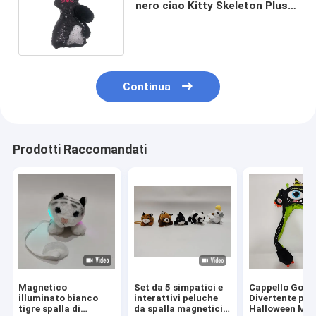
nero ciao Kitty Skeleton Plush
di Halloween 0.25m 9.84ft
Continua
Prodotti Raccomandati
Magnetico
Set da 5 simpatici e
Cappello Gonfi
illuminato bianco
interattivi peluche
Divertente per
tigre spalla di
da spalla magnetici,
Halloween Mor