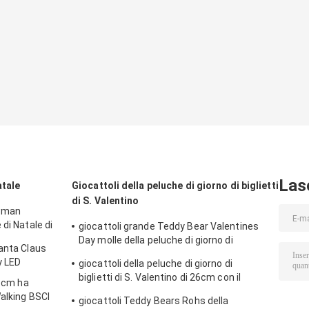
Las
atale
Giocattoli della peluche di giorno di biglietti
di S. Valentino
owman
di Natale di
giocattoli grande Teddy Bear Valentines
Day molle della peluche di giorno di
Santa Claus
biglietti di S. Valentino di 20cm 7.87in
y LED
giocattoli della peluche di giorno di
biglietti di S. Valentino di 26cm con il
15cm ha
legame di arco
Walking BSCI
giocattoli Teddy Bears Rohs della