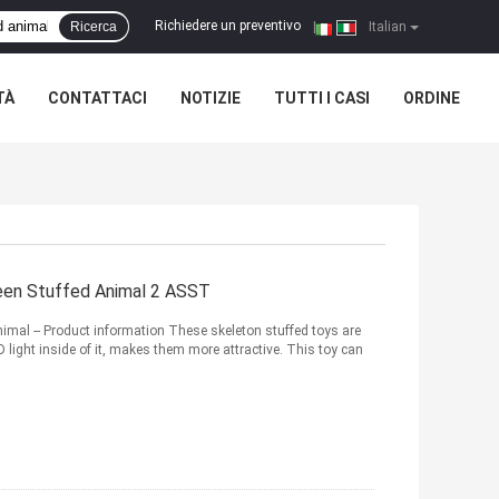
Richiedere un preventivo
Ricerca
|
Italian
TÀ
CONTATTACI
NOTIZIE
TUTTI I CASI
ORDINE
een Stuffed Animal 2 ASST
mal -- Product information These skeleton stuffed toys are
light inside of it, makes them more attractive. This toy can