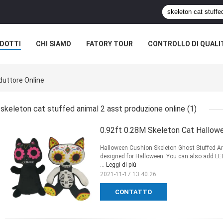
DOTTI
CHI SIAMO
FATORY TOUR
CONTROLLO DI QUALI
duttore Online
skeleton cat stuffed animal 2 asst produzione online
(1)
0.92ft 0.28M Skeleton Cat Hallow
Halloween Cushion Skeleton Ghost Stuffed Ani
designed for Halloween. You can also add LED 
...
Leggi di più
2021-11-17 13:40:26
CONTATTO