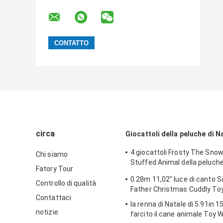
circa
Giocattoli della peluche di N
4 giocattoli Frosty The Sn
Chi siamo
Stuffed Animal della peluche 
Fatory Tour
ASSTD 0.23M 9.06IN
0.28m 11,02" luce di canto 
Controllo di qualità
Father Christmas Cuddly To
Contattaci
la renna di Natale di 5.91in 
notizie
farcito il cane animale Toy 