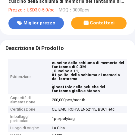
cuscino della schiuma di memoria del fantasma di
0.3M
Prezzo：USD3.0-5.0/pc
MOQ：3000pcs
Miglior prezzo
Contattaci
Descrizione Di Prodotto
cuscino della schiuma di memoria del
fantasma di 0.3M
,
,
Cuscino a 11
81 pollici della schiuma di memoria
Evidenziare
del fantasma
,
giocattolo della peluche del
fantasma giallo e bianco
Capacità di
200,000pcs/month
alimentazione
Certificazione
CE, EMC, ROHS, EN62115, BSCI, etc
Imballaggi
1pc/polybag
particolari
Luogo di origine
La Cina