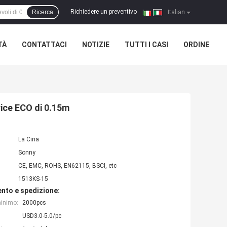
Richiedere un preventivo
Ricerca
|
Italian
TÀ
CONTATTACI
NOTIZIE
TUTTI I CASI
ORDINE
trice ECO di 0.15m
La Cina
Sonny
CE, EMC, ROHS, EN62115, BSCI, etc
1513KS-15
nto e spedizione:
minimo:
2000pcs
USD3.0-5.0/pc