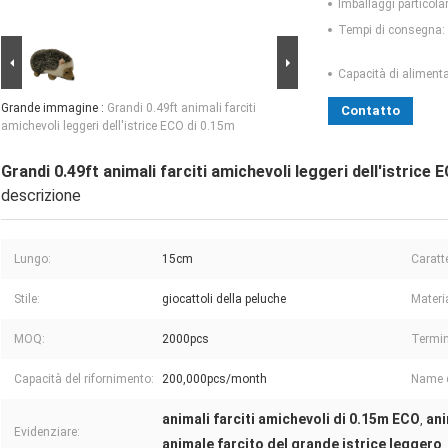
Imballaggi particolar
Tempi di consegna:
Capacità di aliment
Grande immagine :
Grandi 0.49ft animali farciti
Contatto
amichevoli leggeri dell'istrice ECO di 0.15m
Grandi 0.49ft animali farciti amichevoli leggeri dell'istrice 
descrizione
Lungo:
15cm
Caratt
Stile:
giocattoli della peluche
Materi
MOQ:
2000pcs
Termin
Capacità del rifornimento:
200,000pcs/month
Name d
animali farciti amichevoli di 0.15m ECO
ani
,
Evidenziare:
animale farcito del grande istrice leggero