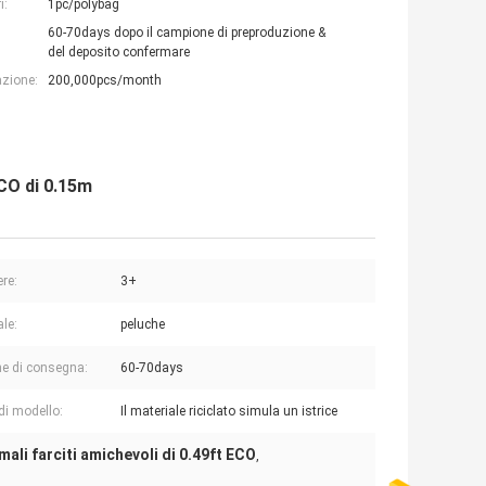
i:
1pc/polybag
60-70days dopo il campione di preproduzione &
del deposito confermare
azione:
200,000pcs/month
ECO di 0.15m
ere:
3+
ale:
peluche
e di consegna:
60-70days
i modello:
Il materiale riciclato simula un istrice
mali farciti amichevoli di 0.49ft ECO
,