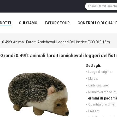
DOTTI
CHI SIAMO
FATORY TOUR
CONTROLLO DI QUALI
i 0.49ft Animali Farciti Amichevoli Leggeri Dell'istrice ECO Di 0.15m
Grandi 0.49ft animali farciti amichevoli leggeri dell'is
Dettagli:
Luogo di origine:
Marca:
Certificazione:
Numero di modello:
Termini di pagame
Quantità di ordine 
Prezzo: