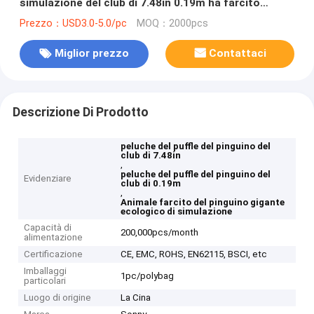
simulazione del club di 7.48in 0.19m ha farcito
animale
Prezzo：USD3.0-5.0/pc
MOQ：2000pcs
Miglior prezzo
Contattaci
Descrizione Di Prodotto
peluche del puffle del pinguino del
club di 7.48in
,
peluche del puffle del pinguino del
Evidenziare
club di 0.19m
,
Animale farcito del pinguino gigante
ecologico di simulazione
Capacità di
200,000pcs/month
alimentazione
Certificazione
CE, EMC, ROHS, EN62115, BSCI, etc
Imballaggi
1pc/polybag
particolari
Luogo di origine
La Cina