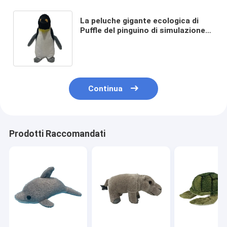
La peluche gigante ecologica di
Puffle del pinguino di simulazione
del club di 7.48in 0.19m ha farcito
animale
Continua
Prodotti Raccomandati