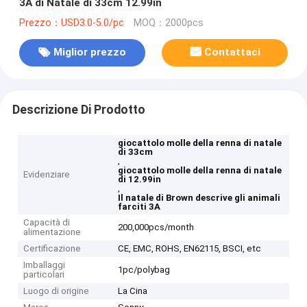
3A di Natale di 33cm 12.99in
Prezzo：USD3.0-5.0/pc
MOQ：2000pcs
Miglior prezzo
Contattaci
Descrizione Di Prodotto
giocattolo molle della renna di natale
di 33cm
,
giocattolo molle della renna di natale
Evidenziare
di 12.99in
,
Il natale di Brown descrive gli animali
farciti 3A
Capacità di
200,000pcs/month
alimentazione
Certificazione
CE, EMC, ROHS, EN62115, BSCI, etc
Imballaggi
1pc/polybag
particolari
Luogo di origine
La Cina