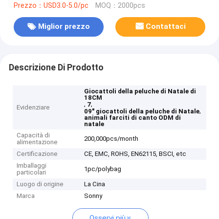
Prezzo：USD3.0-5.0/pc
MOQ：2000pcs
Miglior prezzo
Contattaci
Descrizione Di Prodotto
Giocattoli della peluche di Natale di
18CM
,
,
7
Evidenziare
,
09" giocattoli della peluche di Natale
animali farciti di canto ODM di
natale
Capacità di
200,000pcs/month
alimentazione
Certificazione
CE, EMC, ROHS, EN62115, BSCI, etc
Imballaggi
1pc/polybag
particolari
Luogo di origine
La Cina
Marca
Sonny
Osservi più