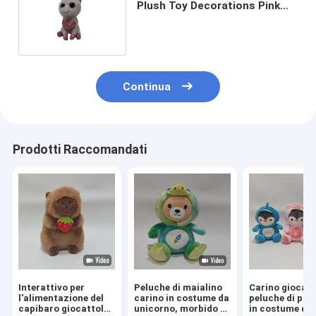
Plush Toy Decorations Pink
White 11Cm per le borse
Continua
Prodotti Raccomandati
Interattivo per
Peluche di maialino
Carino giocatt
l'alimentazione del
carino in costume da
peluche di pin
capibaro giocattolo
unicorno, morbido e
in costume di