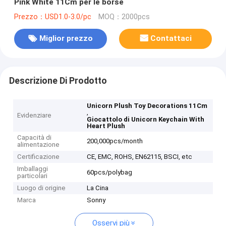
Pink White 11Cm per le borse
Prezzo：USD1.0-3.0/pc
MOQ：2000pcs
Miglior prezzo
Contattaci
Descrizione Di Prodotto
Unicorn Plush Toy Decorations 11Cm
,
Evidenziare
Giocattolo di Unicorn Keychain With
Heart Plush
Capacità di
200,000pcs/month
alimentazione
Certificazione
CE, EMC, ROHS, EN62115, BSCI, etc
Imballaggi
60pcs/polybag
particolari
Luogo di origine
La Cina
Marca
Sonny
Osservi più