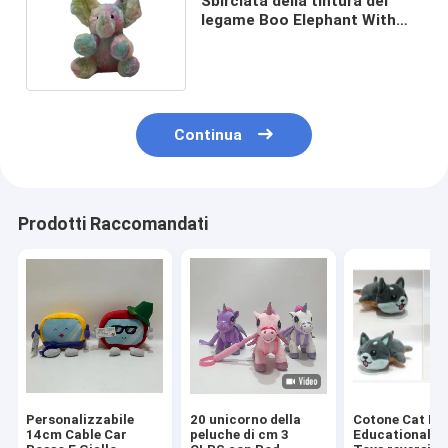
Sbirciata della tintura del
legame Boo Elephant With
Music & un movimento
Continua
Prodotti Raccomandati
Personalizzabile
20 unicorno della
Cotone Cat Do
14cm Cable Car
peluche di cm 3
Educational P