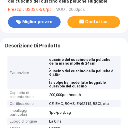
del cuscino del cuscino della peluche Huggable
Prezzo：USD3.0-5.0/pc
MOQ：2000pcs
Miglior prezzo
Contattaci
Descrizione Di Prodotto
cuscino del cuscino della peluche
della mano molle di 24cm
,
cuscino del cuscino della peluche di
Evidenziare
9.45in
,
la volpe ha modellato huggable
durevole del cuscino
Capacità di
200,000pcs/month
alimentazione
Certificazione
CE, EMC, ROHS, EN62115, BSCI, etc
Imballaggi
1pc/polybag
particolari
Luogo di origine
La Cina