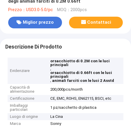
degli animali farciti di 0.2M 0.66ft
Prezzo：USD3.0-5.0/pc
MOQ：2000pcs
Miglior prezzo
Contattaci
Descrizione Di Prodotto
orsacchiotto di 0.2M con le luci
principali
,
Evidenziare
orsacchiotto di 0.66ft con le luci
principali
,
animali farciti con le luci 2 Asstd
Capacità di
200,000pcs/month
alimentazione
Certificazione
CE, EMC, ROHS, EN62115, BSCI, etc
Imballaggi
1 pz/sacchetto di plastica
particolari
Luogo di origine
La Cina
Marca
Sonny