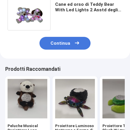
Cane ed orso di Teddy Bear
With Led Lights 2 Asstd degli
animali farciti di 0.2M 0.66ft
Continua
Prodotti Raccomandati
Peluche Musical
Proiettore Luminoso
Proiettore Tur