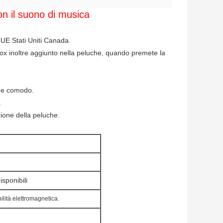
on il suono di musica
 UE Stati Uniti Canada.
c Box inoltre aggiunto nella peluche, quando premete la
le e comodo.
.
zione della peluche.
isponibili
lità elettromagnetica.