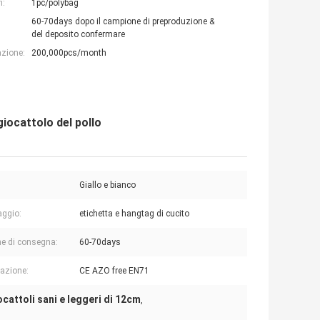
i:
1pc/polybag
60-70days dopo il campione di preproduzione &
del deposito confermare
azione:
200,000pcs/month
giocattolo del pollo
:
Giallo e bianco
aggio:
etichetta e hangtag di cucito
e di consegna:
60-70days
cazione:
CE AZO free EN71
ocattoli sani e leggeri di 12cm
,