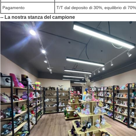
Pagamento
T/T dal deposito di 30%, equilibrio di 70%
-- La nostra stanza del campione