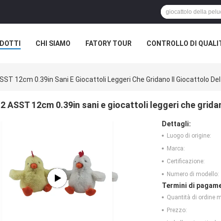
DOTTI
CHI SIAMO
FATORY TOUR
CONTROLLO DI QUALI
SST 12cm 0.39in Sani E Giocattoli Leggeri Che Gridano Il Giocattolo Del
2 ASST 12cm 0.39in sani e giocattoli leggeri che gridan
Dettagli:
Luogo di origine:
Marca:
Certificazione:
Numero di modello:
Termini di pagame
Quantità di ordine 
Prezzo: