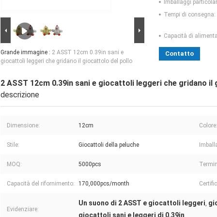
Imballaggi particolar
Tempi di consegna:
Capacità di aliment
Grande immagine :
2 ASST 12cm 0.39in sani e
Contatto
giocattoli leggeri che gridano il giocattolo del pollo
2 ASST 12cm 0.39in sani e giocattoli leggeri che gridano il 
descrizione
Dimensione:
12cm
Colore
Stile:
Giocattoli della peluche
Imball
MOQ:
5000pcs
Termin
Capacità del rifornimento:
170,000pcs/month
Certifi
Un suono di 2 ASST e giocattoli leggeri
gi
,
Evidenziare:
giocattoli sani e leggeri di 0.39in