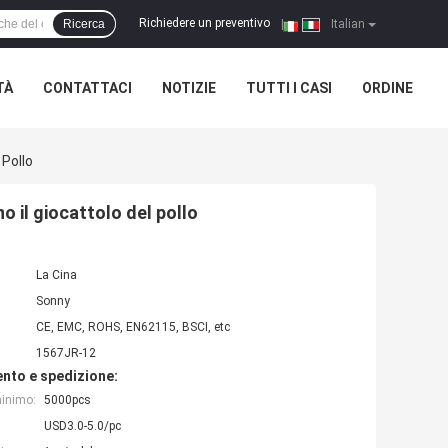
Richiedere un preventivo
Ricerca
|
Italian
TÀ
CONTATTACI
NOTIZIE
TUTTI I CASI
ORDINE
 Pollo
o il giocattolo del pollo
La Cina
Sonny
CE, EMC, ROHS, EN62115, BSCI, etc
1567JR-12
nto e spedizione:
minimo:
5000pcs
USD3.0-5.0/pc