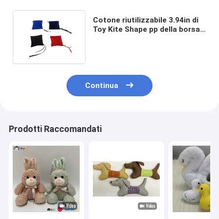
Cotone riutilizzabile 3.94in di
Toy Kite Shape pp della borsa
del Catnip di 10cm x di 10
Continua
Prodotti Raccomandati