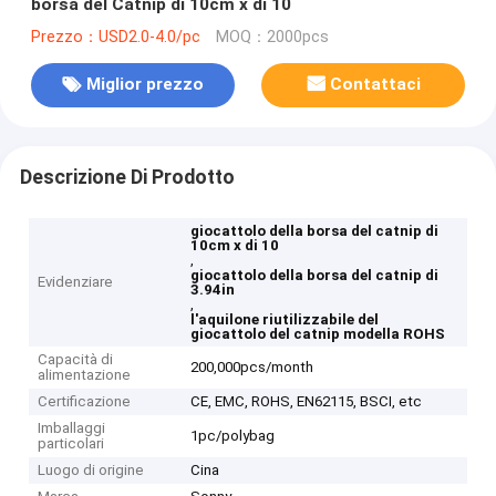
borsa del Catnip di 10cm x di 10
Prezzo：USD2.0-4.0/pc
MOQ：2000pcs
Miglior prezzo
Contattaci
Descrizione Di Prodotto
giocattolo della borsa del catnip di
10cm x di 10
,
giocattolo della borsa del catnip di
Evidenziare
3.94in
,
l'aquilone riutilizzabile del
giocattolo del catnip modella ROHS
Capacità di
200,000pcs/month
alimentazione
Certificazione
CE, EMC, ROHS, EN62115, BSCI, etc
Imballaggi
1pc/polybag
particolari
Luogo di origine
Cina