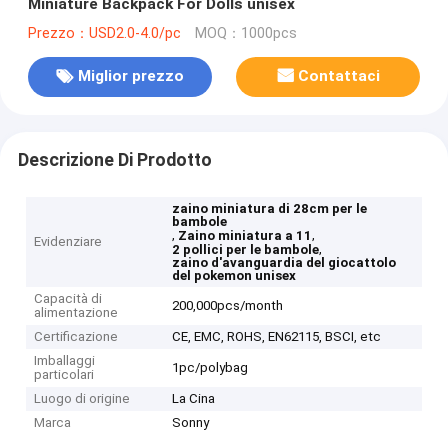
Miniature Backpack For Dolls unisex
Prezzo：USD2.0-4.0/pc
MOQ：1000pcs
Miglior prezzo
Contattaci
Descrizione Di Prodotto
zaino miniatura di 28cm per le
bambole
,
,
Zaino miniatura a 11
Evidenziare
,
2 pollici per le bambole
zaino d'avanguardia del giocattolo
del pokemon unisex
Capacità di
200,000pcs/month
alimentazione
Certificazione
CE, EMC, ROHS, EN62115, BSCI, etc
Imballaggi
1pc/polybag
particolari
Luogo di origine
La Cina
Marca
Sonny