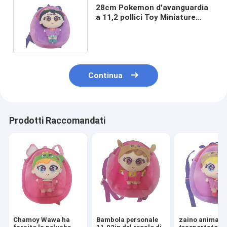
28cm Pokemon d'avanguardia
a 11,2 pollici Toy Miniature
Backpack For Dolls unisex
Continua
Prodotti Raccomandati
Chamoy Wawa ha
Bambola personale
zaino animale 