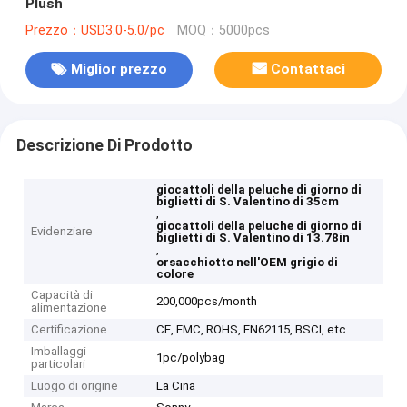
Plush
Prezzo：USD3.0-5.0/pc
MOQ：5000pcs
Miglior prezzo
Contattaci
Descrizione Di Prodotto
giocattoli della peluche di giorno di
biglietti di S. Valentino di 35cm
,
giocattoli della peluche di giorno di
Evidenziare
biglietti di S. Valentino di 13.78in
,
orsacchiotto nell'OEM grigio di
colore
Capacità di
200,000pcs/month
alimentazione
Certificazione
CE, EMC, ROHS, EN62115, BSCI, etc
Imballaggi
1pc/polybag
particolari
Luogo di origine
La Cina